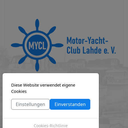
MOD_JBCOOKIES_LANG_HEADER_DEFAULT
Diese Website verwendet eigene
Cookies
Einstellungen
Einverstanden
Cookies-Richtlinie